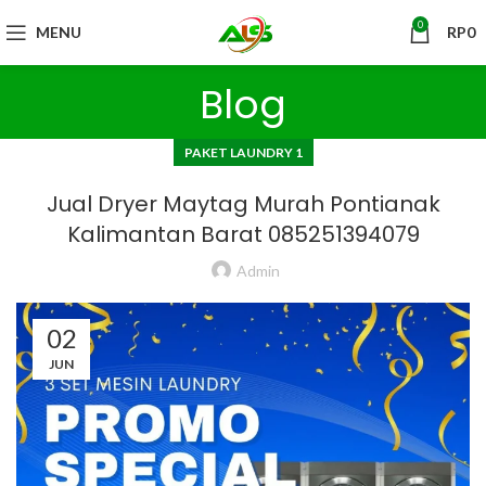
0
MENU
RP
0
Blog
PAKET LAUNDRY 1
Jual Dryer Maytag Murah Pontianak
Kalimantan Barat 085251394079
Admin
02
JUN